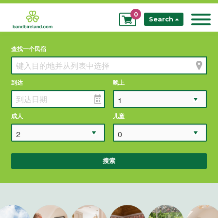
0
My
Search
Bookings
查找一个民宿
到达
晚上
成人
儿童
搜索