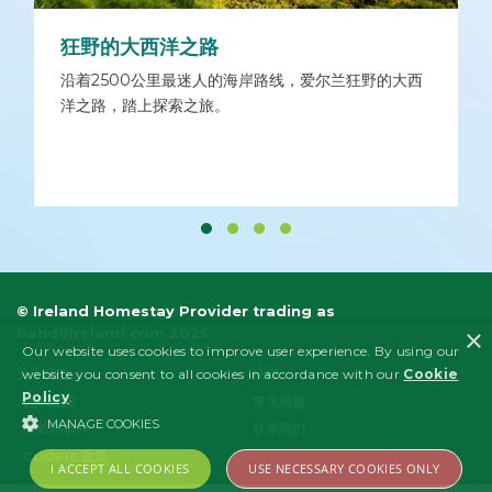
狂野的大西洋之路
沿着2500公里最迷人的海岸路线，爱尔兰狂野的大西
洋之路，踏上探索之旅。
© Ireland Homestay Provider trading as
×
BandBIreland.com 2026
Our website uses cookies to improve user experience. By using our
website you consent to all cookies in accordance with our
Cookie
关于我们
法律
Policy
.
隐私政策
常见问题
MANAGE COOKIES
条款和条件
联系我们
COOKIE 政策
I ACCEPT ALL COOKIES
USE NECESSARY COOKIES ONLY