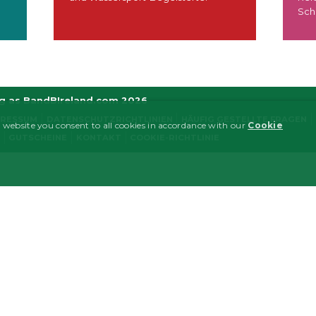
Sch
ng as BandBIreland.com 2026
PRESSUM
DATENSCHUTZRICHTLINIEN
HÄUFIG GESTELLTE FRAGEN
 website you consent to all cookies in accordance with our
Cookie
GUTSCHEINE
KONTAKT
COOKIE-RICHTLINIE
MARKETING
FUNCTIONALITY
y necessary
Performance/Analytics
Marketing
Functionality
ogin and account management. The website cannot be used properly without strictly nece
tion
the Kentico CMS to identify the language of the page, stores a language-country code 