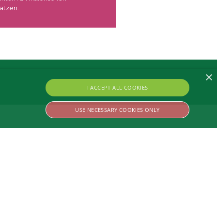
ätzen.
die außergewöhnliche 
×
I ACCEPT ALL COOKIES
USE NECESSARY COOKIES ONLY
ssary cookies.
combination