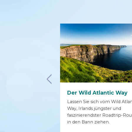
in Irland
Der Wild Atlantic Way
Atlantic Way,
Lassen Sie sich vom Wild Atlan
Star Wars: Das
Way, Irlands jüngster und
 Macht“ und „Star
faszinierendster Roadtrip-Rou
zten Jedi“
in den Bann ziehen.