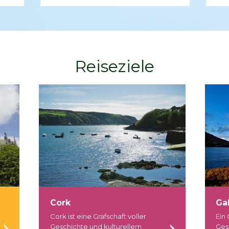
Reiseziele
Cork
Ga
Cork ist eine Grafschaft voller
Ein 
Geschichte und kulturellem
Ges