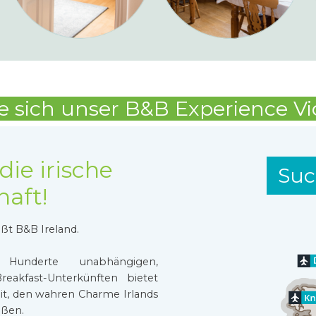
e sich unser B&B Experience V
die irische
Suc
aft!
ßt B&B Ireland.
underte unabhängigen,
reakfast-Unterkünften bietet
it, den wahren Charme Irlands
eßen.