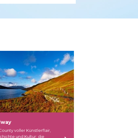
lway
Dublin
County voller Künstlerflair,
Dublin bietet für jeden
chichte und Kultur: die
Geschmack etwas: urb