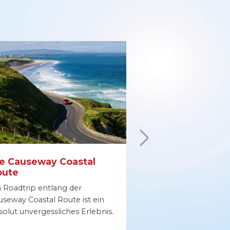
e Causeway Coastal
Besuchen Sie D
oute
Dublin bietet die p
n Roadtrip entlang der
Kulisse, um den Za
useway Coastal Route ist ein
Irlands Hauptstadt
solut unvergessliches Erlebnis.
kennenzulernen.