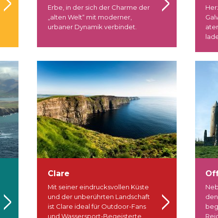
Erbe, in der sich der Charme der
Her
„alten Welt“ mit moderner,
Gal
urbaner Dynamik verbindet.
ate
lad
Clare
Of
Mit seiner eindrucksvollen Küste
Neb
und der unberührten Landschaft
den
ist Clare ideal für Outdoor-Fans
beg
und Wassersport-Begeisterte.
Rei