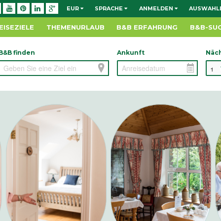
EUR
SPRACHE
ANMELDEN
AUSWAHLL
EISEZIELE
THEMENURLAUB
B&B ERFAHRUNG
B&B-SU
B&B finden
Ankunft
Näc