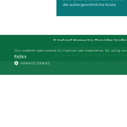
die außergewöhnliche Küste.
© Ireland Homestay Provider tradi
ÜBER B&B IRELAND
NEWSLETTER
IM
Our website uses cookies to improve user experience. By using our
ALLGEMEINE GESCHÄFTSBEDINGUNGEN
Policy
.
MANAGE COOKIES
STRICTLY NECESSARY
PERFORMANCE/ANALYTICS
Strictl
Strictly necessary cookies allow core website functionality such as user l
Name
Domain
Expiration
Descrip
CMSPreferredCulture
www.bandbireland.com
1 year
Set by 