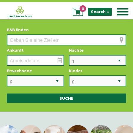
0
My
Search
Bookings
B&B finden
Ankunft
Nächte
Erwachsene
Kinder
SUCHE