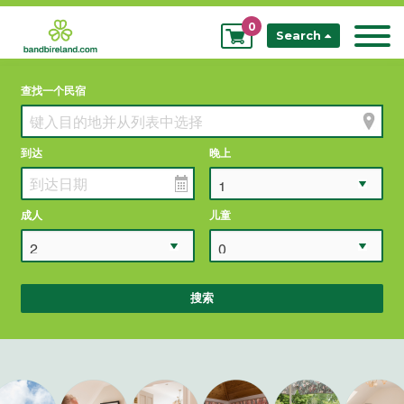
0
My
Search
Bookings
查找一个民宿
到达
晚上
成人
儿童
搜索