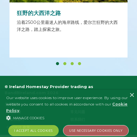
狂野的大西洋之路
沿着2500公里最迷人的海岸路线，爱尔兰狂野的大西
洋之路，踏上探索之旅。
© Ireland Homestay Provider trading as
×
BandBIreland.com 2026
Our website uses cookies to improve user experience. By using our
website you consent to all cookies in accordance with our
Cookie
关于我们
法律
Policy
.
隐私政策
常见问题
MANAGE COOKIES
条款和条件
联系我们
COOKIE 政策
I ACCEPT ALL COOKIES
USE NECESSARY COOKIES ONLY