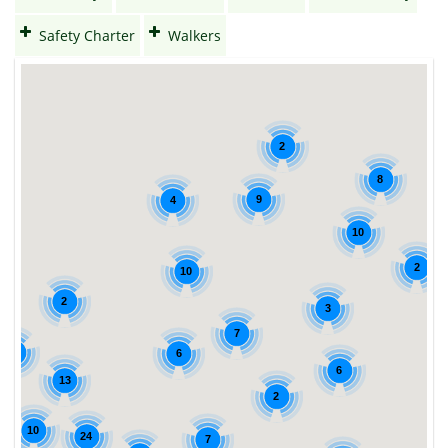
Safety Charter
Walkers
2
8
9
4
10
2
10
2
3
7
5
6
6
13
2
10
24
7