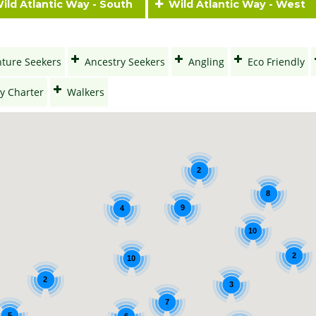
ld Atlantic Way - South
Wild Atlantic Way - West
ture Seekers
Ancestry Seekers
Angling
Eco Friendly
y Charter
Walkers
2
8
9
4
10
2
10
2
3
7
5
6