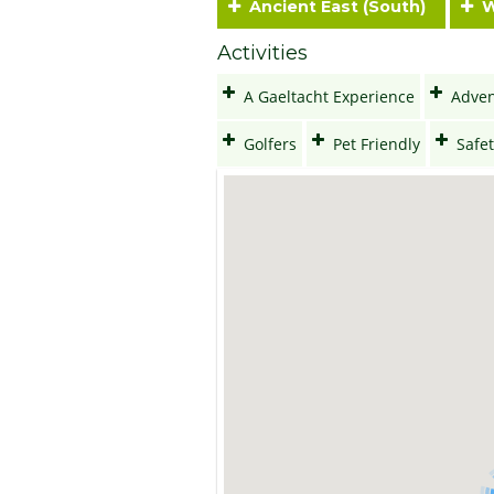
Ancient East (South)
Wi
Activities
A Gaeltacht Experience
Adven
Golfers
Pet Friendly
Safet