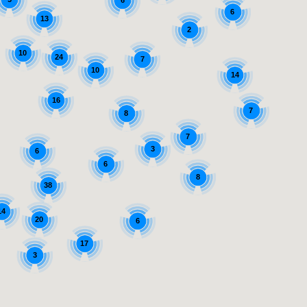
6
13
2
10
24
7
10
14
16
7
8
7
3
6
6
8
38
14
20
6
17
3