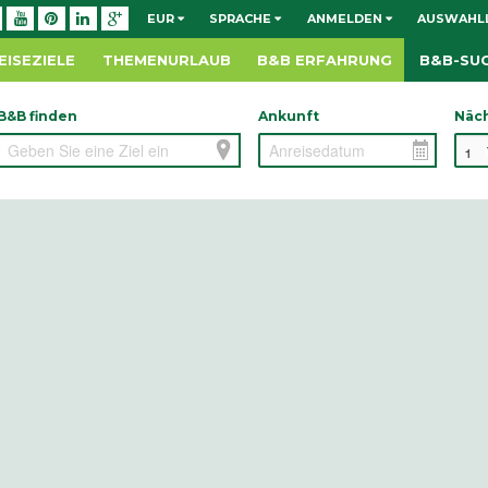
EUR
SPRACHE
ANMELDEN
AUSWAHLL
EISEZIELE
THEMENURLAUB
B&B ERFAHRUNG
B&B-SU
B&B finden
Ankunft
Näc