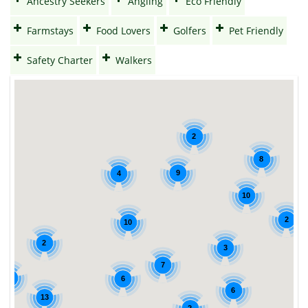
Ancestry Seekers
Angling
Eco Friendly
Farmstays
Food Lovers
Golfers
Pet Friendly
Safety Charter
Walkers
2
8
9
4
10
2
10
2
3
7
5
6
6
13
2