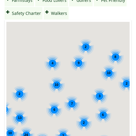
Farmstays
Food Lovers
Golfers
Pet Friendly
Safety Charter
Walkers
2
8
9
4
10
2
10
2
3
7
5
6
6
13
2
10
24
7