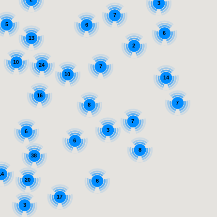
3
7
5
6
6
13
2
10
24
7
10
14
16
7
8
7
3
6
6
8
38
14
20
6
17
3