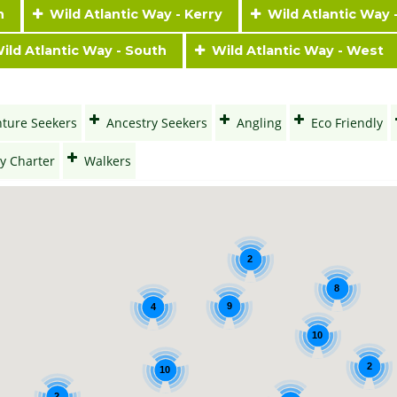
in
Wild Atlantic Way - Kerry
Wild Atlantic Way 
ld Atlantic Way - South
Wild Atlantic Way - West
ture Seekers
Ancestry Seekers
Angling
Eco Friendly
y Charter
Walkers
2
8
9
4
10
2
10
2