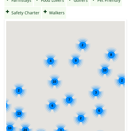
Farmstays
Food Lovers
Golfers
Pet Friendly
Safety Charter
Walkers
2
8
9
4
10
2
10
2
3
7
5
6
6
13
2
10
24
7