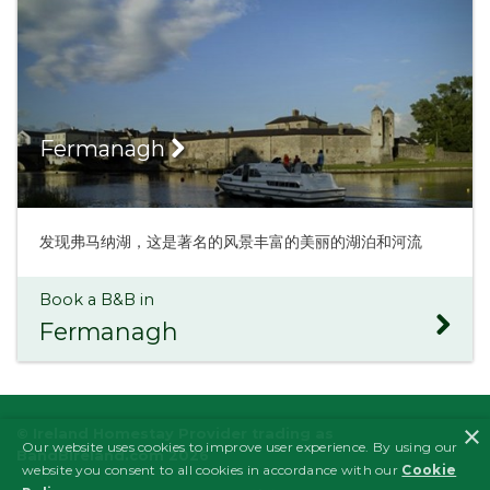
Fermanagh
发现弗马纳湖，这是著名的风景丰富的美丽的湖泊和河流
Book a B&B in
Fermanagh
×
© Ireland Homestay Provider trading as
Our website uses cookies to improve user experience. By using our
BandBIreland.com 2026
website you consent to all cookies in accordance with our
Cookie