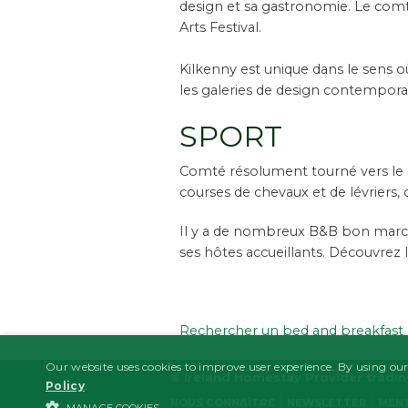
design et sa gastronomie. Le comt
Arts Festival.
Kilkenny est unique dans le sens 
les galeries de design contemporai
SPORT
Comté résolument tourné vers le s
courses de chevaux et de lévriers,
Il y a de nombreux B&B bon march
ses hôtes accueillants. Découvrez l
Rechercher un bed and breakfast 
Our website uses cookies to improve user experience. By using our
© Ireland Homestay Provider tradi
Policy
.
NOUS CONNAÎTRE
NEWSLETTER
MENT
MANAGE COOKIES