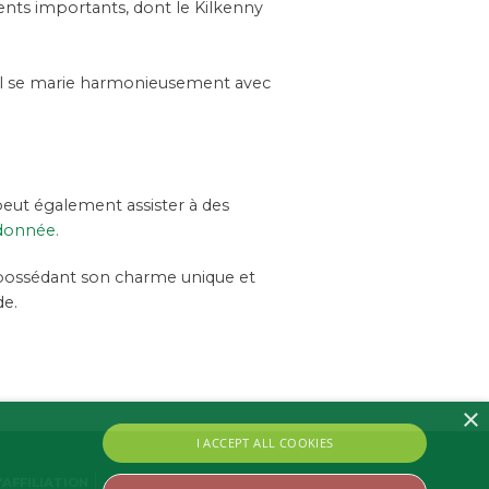
nts importants, dont le Kilkenny
rel se marie harmonieusement avec
peut également assister à des
ndonnée.
possédant son charme unique et
de.
×
I ACCEPT ALL COOKIES
AFFILIATION