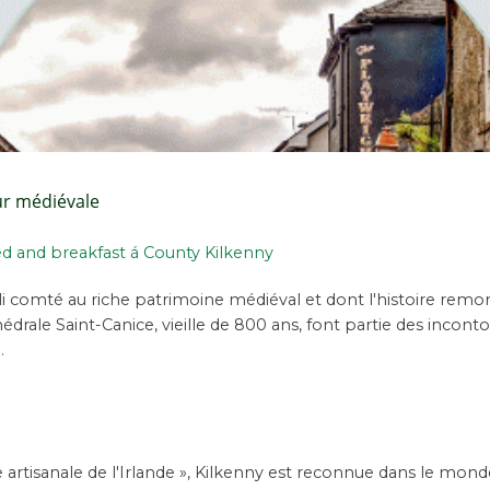
r médiévale
d and breakfast á County Kilkenny
oli comté au riche patrimoine médiéval et dont l'histoire remo
hédrale Saint-Canice, vieille de 800 ans, font partie des incon
.
rtisanale de l'Irlande », Kilkenny est reconnue dans le monde