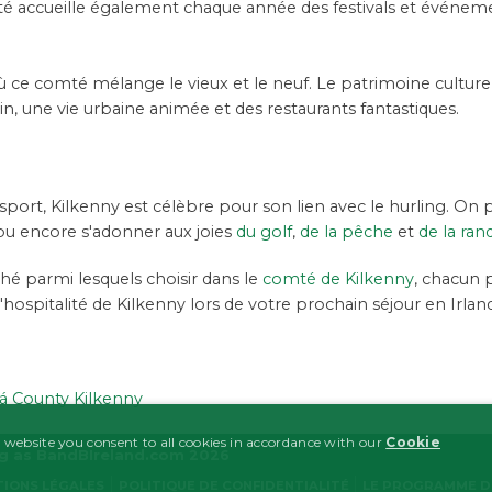
é accueille également chaque année des festivals et événeme
où ce comté mélange le vieux et le neuf. Le patrimoine cultu
n, une vie urbaine animée et des restaurants fantastiques.
port, Kilkenny est célèbre pour son lien avec le hurling. On 
 ou encore s'adonner aux joies
du golf
,
de la pêche
et
de la ra
é parmi lesquels choisir dans le
comté de Kilkenny
, chacun 
'hospitalité de Kilkenny lors de votre prochain séjour en Irlan
á County Kilkenny
 website you consent to all cookies in accordance with our
Cookie
ng as BandBIreland.com 2026
IONS LÉGALES
POLITIQUE DE CONFIDENTIALITÉ
LE PROGRAMME D'