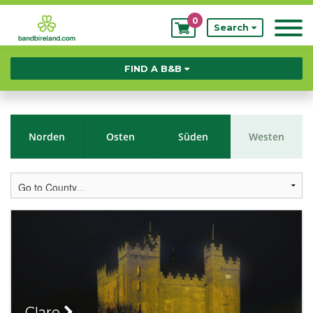
0
My
Search
Bookings
FIND A B&B
Norden
Osten
Süden
Westen
Clare