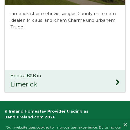
Limerick ist ein sehr vielseitiges County mit einem
idealen Mix aus ländlichem Charme und urbanem
Trubel.
Book a B&B in
Limerick
© Ireland Homestay Provider trading as
BandBIreland.com 2026
×
Our website uses cookies to improve user experience. By using our
ÜBER B&B IRELAND
NEWSLETTER