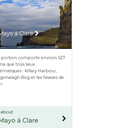
Mayo á Clare
 portion comporte environ 527
si que trois lieux
matiques : Killary Harbour,
gimalagh Bog et les falaises de
r.
 about
Mayo á Clare