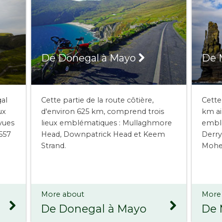
De Donegal à Mayo
De 
gal
Cette partie de la route côtière,
Cette
ux
d'environ 625 km, comprend trois
km ain
vues
lieux emblématiques : Mullaghmore
emblé
557
Head, Downpatrick Head et Keem
Derry
Strand.
Mohe
More about
More
De Donegal à Mayo
De 