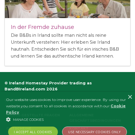
In der Fremde zuhause
Die B&Bs in Irland sollte man nicht als reine
Unterkunft verstehen: Hier erleben Sie Irland
hautnah. Entscheiden Sie sich für ein irisches B&B
und lernen Sie das authentische Irland kennen.
© Ireland Homestay Provider trading as
BandBIreland.com 2026
×
Our website uses cookies to improve user experience. By using our
ÜBER B&B IRELAND
NEWSLETTER
website you consent to all cookies in accordance with our
Cookie
IMPRESSUM
DATENSCHUTZRICHTLINIEN
Policy
.
HÄUFIG GESTELLTE FRAGEN
ALLGEMEINE
MANAGE COOKIES
GESCHÄFTSBEDINGUNGEN
GUTSCHEINE
KONTAKT
I ACCEPT ALL COOKIES
USE NECESSARY COOKIES ONLY