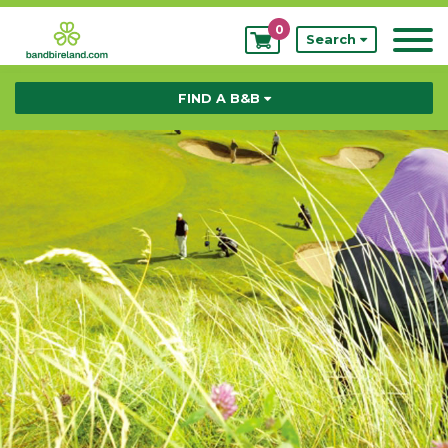
0
My
Search
Bookings
FIND A B&B