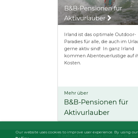
B&B-Pensionen für
Aktivurlauber
Irland ist das optimale Outdoor-
Paradies für alle, die auch im Url
gerne aktiv sind! In ganz Irland
kommen Abenteuerlustige auf i
Kosten.
Mehr über
B&B-Pensionen für
Aktivurlauber
Our website uses cookies to improve user experience. By using our
© Ireland Homestay Provider tradi