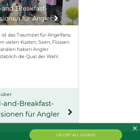
-and-Breakfast-
sionen für Angler
d ist das Traumziel für Angelfans.
en vielen Küsten, Seen, Flüssen
anälen haben Angler
täblich die Qual der Wahl.
 über
-and-Breakfast-
sionen für Angler
×
I ACCEPT ALL COOKIES