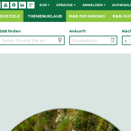
EUR
SPRACHE
ANMELDEN
AUSWAHLL
EISEZIELE
THEMENURLAUB
B&B ERFAHRUNG
B&B-SU
B&B finden
Ankunft
Näc