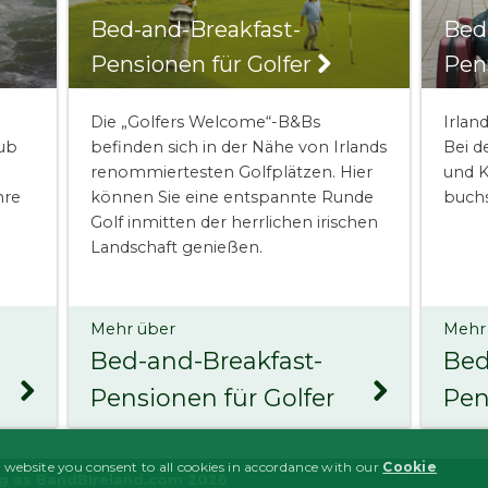
Bed-and-Breakfast-
Bed
Pensionen für Golfer
Pen
Die „Golfers Welcome“-B&Bs
Irlan
aub
befinden sich in der Nähe von Irlands
Bei d
renommiertesten Golfplätzen. Hier
und K
hre
können Sie eine entspannte Runde
buchs
Golf inmitten der herrlichen irischen
Landschaft genießen.
Mehr über
Mehr
Bed-and-Breakfast-
Bed
Pensionen für Golfer
Pen
 website you consent to all cookies in accordance with our
Cookie
ng as BandBIreland.com 2026