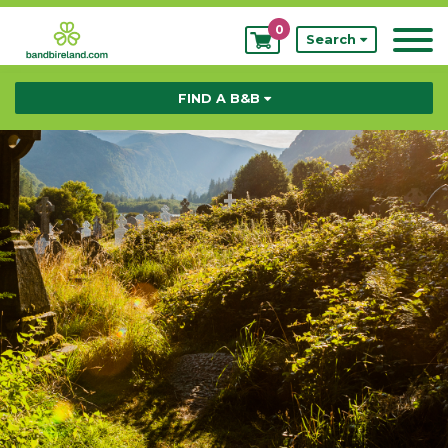
0
My
Search
Bookings
FIND A B&B