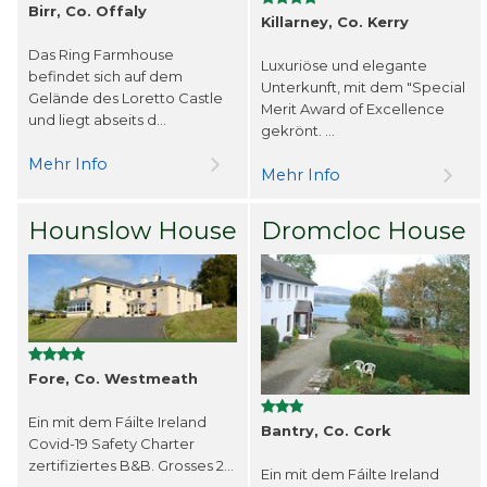
Birr, Co. Offaly
Killarney, Co. Kerry
Das Ring Farmhouse
Luxuriöse und elegante
befindet sich auf dem
Unterkunft, mit dem "Special
Gelände des Loretto Castle
Merit Award of Excellence
und liegt abseits d...
gekrönt. ...
Mehr Info
Mehr Info
Hounslow House
Dromcloc House
Fore, Co. Westmeath
Ein mit dem Fáilte Ireland
Bantry, Co. Cork
Covid-19 Safety Charter
zertifiziertes B&B. Grosses 2...
Ein mit dem Fáilte Ireland