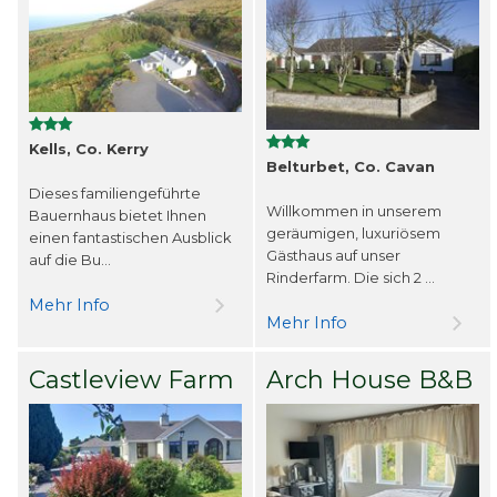
Kells, Co. Kerry
Belturbet, Co. Cavan
Dieses familiengeführte
Willkommen in unserem
Bauernhaus bietet Ihnen
geräumigen, luxuriösem
einen fantastischen Ausblick
Gästhaus auf unser
auf die Bu...
Rinderfarm. Die sich 2 ...
Mehr Info
Mehr Info
Castleview Farm
Arch House B&B